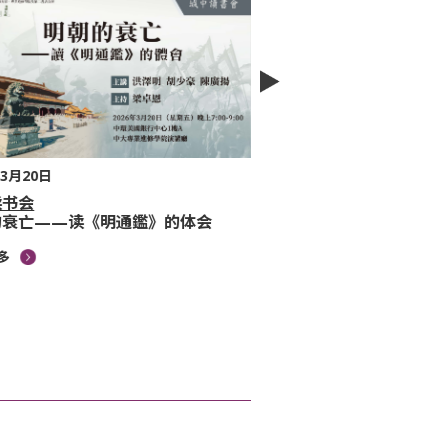
年3月20日
2026年4月17日
读书会
城中读书会
的衰亡——读《明通鑑》的体会
《香港的村落与墟镇：
生
多
查阅更多