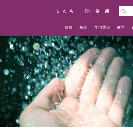
A
A
EN
繁
简
A
首页
概览
学习通识
教学