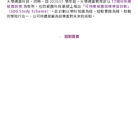
大學通識科目。同時，自 2020/21 學年始，大學通識教育部以
17個可持續
發展目標
為框架，在四範圍科目基礎上推出
「可持續發展目標學習計劃」
（SDG Study Scheme）
。此計劃以學科知識為經，經驗實踐為緯，鼓勵
同學知行合一，以可持續發展為目標面對未來的挑戰。
回到頁首