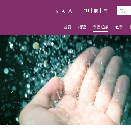
A
A
EN
繁
简
A
首頁
概覽
學習通識
教學