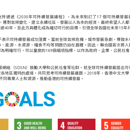
通過《2030年可持續發展議程》，為未來制訂了17 個可持續發展目標（Sustain
餓、應對氣候變化、建立永續社區、發展以人為本的經濟，最終希望人人
過40年，至此方具體化成為確切可行的目標，引領全球各國在未來15年
並不表示可持續發展成功落實。當前全球氣候危機，城市發展急劇，導致水
殊、能源、水資源、糧食不均等問題仍迫在眉睫。因此，聯合國首次將人
解為明確可行，可以量度的169個細項指標，以作為政府、企業、公民社
方案網絡（SDSN）鼓勵大學和公民社會等社群，就全球可持續發展提出
各地區獨特的處境，共同思考可持續發展議題。2018年，香港中文大
港不同專業人士和資源，推動香港的可持續發展。