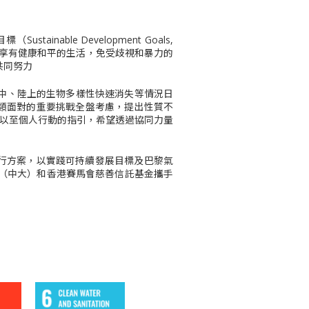
able Development Goals,
都享有健康和平的生活，免受歧視和暴力的
共同努力
中、陸上的生物多樣性快速消失等情況日
類面對的重要挑戰全盤考慮，提出性質不
會以至個人行動的指引，希望透過協同力量
可行方案，以實踐可持續發展目標及巴黎氣
學（中大）和香港賽馬會慈善信託基金攜手